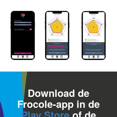
Download de
Frocole-app in de
Play Store
of de