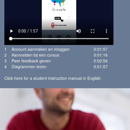
1
Account aanmaken en inloggen
0:01:57
2
Aanmelden bij een cursus
0:01:16
3
Peer feedback geven
0:02:56
4
Diagrammen lezen
0:01:57
Click here for a student instruction manual in English